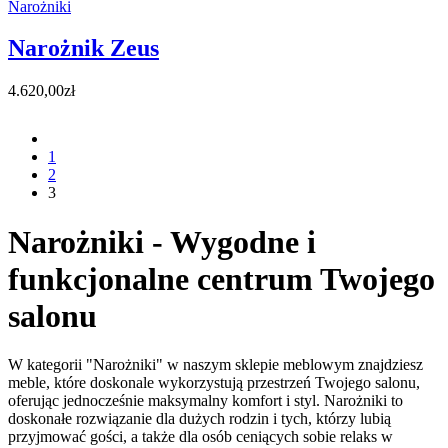
wynosiła:
wynosi:
Narożniki
3.689,00zł.
3.489,00zł.
Narożnik Zeus
4.620,00
zł
prev
1
2
3
Narożniki - Wygodne i
funkcjonalne centrum Twojego
salonu
W kategorii "Narożniki" w naszym sklepie meblowym znajdziesz
meble, które doskonale wykorzystują przestrzeń Twojego salonu,
oferując jednocześnie maksymalny komfort i styl. Narożniki to
doskonałe rozwiązanie dla dużych rodzin i tych, którzy lubią
przyjmować gości, a także dla osób ceniących sobie relaks w