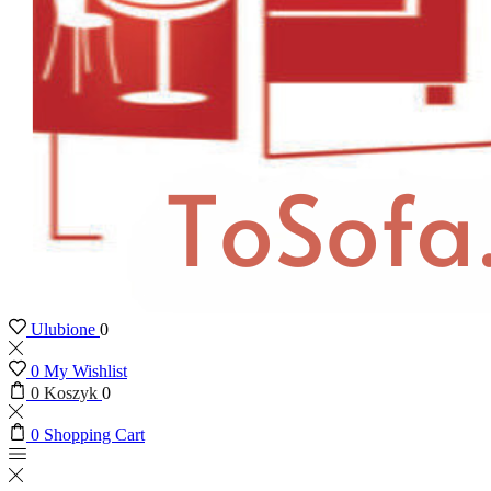
Ulubione
0
0
My Wishlist
0
Koszyk
0
0
Shopping Cart