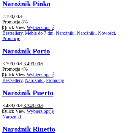
Narożnik Pinko
2.190,00
zł
Promocja 8%
Quick View
Wybierz opcje
Bestsellery
,
Meble do 7 dni
,
Narożniki
,
Narożniki
,
Nowości
,
Promocje
Narożnik Porto
Pierwotna
Aktualna
3.799,00
zł
3.499,00
zł
cena
cena
Promocja 4%
wynosiła:
wynosi:
Quick View
Wybierz opcje
3.799,00zł.
3.499,00zł.
Bestsellery
,
Narożniki
,
Promocje
Narożnik Puerto
Pierwotna
Aktualna
3.489,00
zł
3.349,00
zł
cena
cena
Quick View
Wybierz opcje
wynosiła:
wynosi:
Narożniki
3.489,00zł.
3.349,00zł.
Narożnik Rinetto