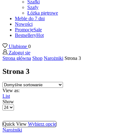
Szafki
Szafy
Łóżka piętrowe
Meble do 7 dni
Nowości
Promocje
Sale
Bestsellery
Hot
Ulubione
0
Zaloguj się
Strona główna
Shop
Narożniki
Strona 3
Strona 3
View as:
List
Show
Products
per
page
Quick View
Wybierz opcje
Narożniki