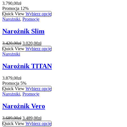
3.790,00
zł
Promocja 12%
Quick View
Wybierz opcje
Narożniki
,
Promocje
Narożnik Slim
Pierwotna
Aktualna
3.420,00
zł
3.020,00
zł
cena
cena
Quick View
Wybierz opcje
wynosiła:
wynosi:
Narożniki
3.420,00zł.
3.020,00zł.
Narożnik TITAN
3.879,00
zł
Promocja 5%
Quick View
Wybierz opcje
Narożniki
,
Promocje
Narożnik Vero
Pierwotna
Aktualna
3.689,00
zł
3.489,00
zł
cena
cena
Quick View
Wybierz opcje