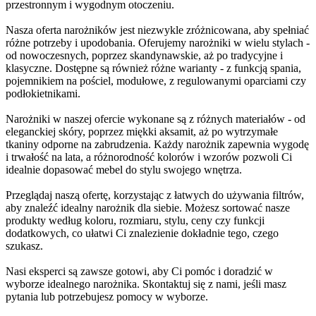
przestronnym i wygodnym otoczeniu.
Nasza oferta narożników jest niezwykle zróżnicowana, aby spełniać
różne potrzeby i upodobania. Oferujemy narożniki w wielu stylach -
od nowoczesnych, poprzez skandynawskie, aż po tradycyjne i
klasyczne. Dostępne są również różne warianty - z funkcją spania,
pojemnikiem na pościel, modułowe, z regulowanymi oparciami czy
podłokietnikami.
Narożniki w naszej ofercie wykonane są z różnych materiałów - od
eleganckiej skóry, poprzez miękki aksamit, aż po wytrzymałe
tkaniny odporne na zabrudzenia. Każdy narożnik zapewnia wygodę
i trwałość na lata, a różnorodność kolorów i wzorów pozwoli Ci
idealnie dopasować mebel do stylu swojego wnętrza.
Przeglądaj naszą ofertę, korzystając z łatwych do używania filtrów,
aby znaleźć idealny narożnik dla siebie. Możesz sortować nasze
produkty według koloru, rozmiaru, stylu, ceny czy funkcji
dodatkowych, co ułatwi Ci znalezienie dokładnie tego, czego
szukasz.
Nasi eksperci są zawsze gotowi, aby Ci pomóc i doradzić w
wyborze idealnego narożnika. Skontaktuj się z nami, jeśli masz
pytania lub potrzebujesz pomocy w wyborze.