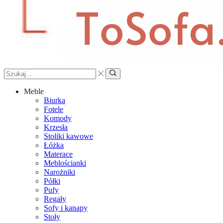
Search
input
Search
Meble
Biurka
Fotele
Komody
Krzesła
Stoliki kawowe
Łóżka
Materace
Meblościanki
Narożniki
Półki
Pufy
Regały
Sofy i kanapy
Stoły