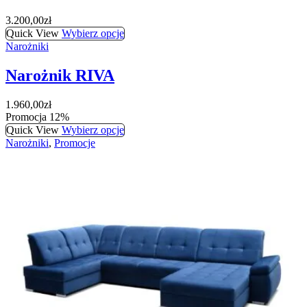
3.200,00
zł
Quick View
Wybierz opcje
Narożniki
Narożnik RIVA
1.960,00
zł
Promocja 12%
Quick View
Wybierz opcje
Narożniki
,
Promocje
Narożnik ROYAL
Pierwotna
Aktualna
1.980,00
zł
1.740,00
zł
cena
cena
Quick View
Wybierz opcje
wynosiła:
wynosi:
Narożniki
1.980,00zł.
1.740,00zł.
Narożnik Rubin
3.370,00
zł
Quick View
Wybierz opcje