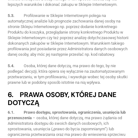
lepszych warunków i dokonać zakupu w Sklepie Internetowym.
5.3.
Profilowanie w Sklepie Internetowym polega na
automatycznej analizie lub prognozie zachowania danej osoby na
stronie Sklepu Internetowego np. poprzez dodanie konkretnego
Produktu do koszyka, przeglądanie strony konkretnego Produktu w
Sklepie Internetowym czy też poprzez analizę dotychczasowej historii
dokonanych zakupów w Sklepie Internetowym. Warunkiem takiego
profilowania jest posiadanie przez Administratora danych osobowych
danej osoby, aby móc jej następnie przesłać np. kod rabatowy.
5.4.
Osoba, której dane dotyczą, ma prawo do tego, by nie
podlegać decyzji, która opiera się wyłącznie na zautomatyzowanym
przetwarzaniu, w tym profilowaniu, i wywołuje wobec tej osoby skutki
prawne lub w podobny sposób istotnie na nią wpływa.
6. PRAWA OSOBY, KTÓREJ DANE
DOTYCZĄ
6.1.
Prawo dostępu, sprostowania, ograniczenia, usunięcia lub
przenoszenia
– osoba, której dane dotyczą, ma prawo żądania od
Administratora dostępu do swoich danych osobowych, ich
sprostowania, usunięcia („prawo do bycia zapomnianym”) lub
ograniczenia przetwarzania oraz ma prawo do wniesienia sprzeciwu