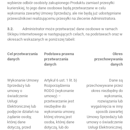
wybierze odbiór osobisty zakupionego Produktu zamiast przesyłki
kurierskiej, to jego dane osobowe będą przetwarzane w celu
wykonania zawartej Umowy Sprzedaży, ale nie będą już udostępniane
przewoźnikowi realizującemu przesyłki na zlecenie Administratora.
3.2.
Administrator może przetwarzać dane osobowe w ramach
Sklepu Internetowego w następujących celach, na podstawach oraz w
okresach wskazanych w poniższej tabeli:
Cel przetwarzania
Podstawa prawna
Okres
danych
przetwarzania
przechowywania
danych
danych
Wykonanie Umowy
Artykuł 6 ust. 1 lit. b)
Dane są
Sprzedaży lub
Rozporządzenia
przechowywane przez
umowy o
RODO (wykonanie
okres niezbędny do
świadczenie
umowy) –
wykonania,
Usługi
przetwarzanie jest
rozwiązania lub
Elektronicznej lub
niezbędne do
wygaśnięcia w inny
podjęcie działań na
wykonania umowy,
sposób zawartej
żądanie osoby,
której stroną jest
Umowy Sprzedaży lub
której dane
osoba, której dane
umowy o świadczenie
dotyczą, przed
dotyczą, lub do
Usługi Elektronicznej.