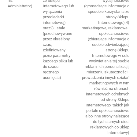
niż
ze Sklepu
wydajnościowe
Administrator)
Internetowego lub
(gromadzące informacje o
wyłączenia
sposobie korzystania ze
przeglądarki
strony Sklepu
internetowej)
Internetowego),4)
oraz2) stałe
marketingowe, reklamowe i
(przechowywane
społecznościowe
przez określony
(zbierające informacje o
czas,
osobie odwiedzającej
zdefiniowany
stronę Sklepu
przez parametry
Internetowego w celu
każdego pliku lub
wyświetlania tej osobie
do czasu
reklam, ich personalizacji,
ręcznego
mierzeniu skuteczności i
usunięcia)
prowadzenia innych działań
marketingowych w tym
również na stronach
internetowych odrębnych
od strony Sklepu
Internetowego, takich jak
portale społecznościowe
albo inne strony należące
do tych samych sieci
reklamowych co Sklep
Internetowy)