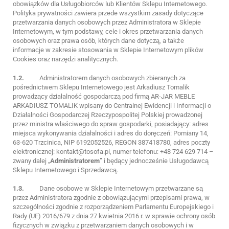
obowiązków dla Usługobiorców lub Klientów Sklepu Internetowego.
Polityka prywatności zawiera przede wszystkim zasady dotyczące
przetwarzania danych osobowych przez Administratora w Sklepie
Internetowym, w tym podstawy, cele i okres przetwarzania danych
osobowych oraz prawa osób, których dane dotyczą, a także
informacje w zakresie stosowania w Sklepie Internetowym plików
Cookies oraz narzędzi analitycznych.
1.2.
Administratorem danych osobowych zbieranych za
pośrednictwem Sklepu Internetowego jest Arkadiusz Tomalik
prowadzący działalność gospodarczą pod firmą AR-JAR MEBLE
ARKADIUSZ TOMALIK wpisany do Centralnej Ewidencji i Informacji o
Działalności Gospodarczej Rzeczypospolitej Polskiej prowadzonej
przez ministra właściwego do spraw gospodarki, posiadający: adres
miejsca wykonywania działalności i adres do doręczeń: Pomiany 14,
63-620 Trzcinica, NIP 6192052526, REGON 387418780, adres poczty
elektronicznej: kontakt@tosofa.pl, numer telefonu: +48 724 629 714 –
zwany dalej „
Administratorem
” i będący jednocześnie Usługodawcą
Sklepu Internetowego i Sprzedawcą.
1.3.
Dane osobowe w Sklepie Internetowym przetwarzane są
przez Administratora zgodnie z obowiązującymi przepisami prawa, w
szczególności zgodnie z rozporządzeniem Parlamentu Europejskiego i
Rady (UE) 2016/679 z dnia 27 kwietnia 2016 r. w sprawie ochrony osób
fizycznych w związku z przetwarzaniem danych osobowych i w