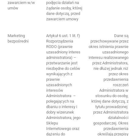
zawarciem w/w
podjęcia działań na
umów
żądanie osoby, której
dane dotyczą, przed
zawarciem umowy
Marketing
Artykuł 6 ust. 1 lit. f)
Dane są
bezpośredni
Rozporządzenia
przechowywane przez
RODO (prawnie
okres istnienia prawnie
uzasadniony interes
uzasadnionego
administratora) –
interesu realizowanego
przetwarzanie jest
przez Administratora,
niezbędne do celów
nie dłużej jednak niż
wynikających z
przez okres
prawnie
przedawnienia
uzasadnionych
roszczeń
interesów
Administratora w
Administratora –
stosunku do osoby,
polegających na
której dane dotyczą, z
dbaniu o interesy i
tytułu prowadzonej
dobry wizerunek
przez Administratora
Administratora, jego
działalności
Sklepu
gospodarczej. Okres
Internetowego oraz
przedawnienia
dążeniu do
określają przepisy