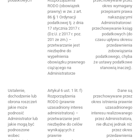
podatkowych
Rozporządzenia
przechowywane przez
RODO (obowiązek
okres wymagany
prawny) w zw. z art.
przepisami prawa
86 § 1 Ordynacji
nakazującymi
podatkowej tj. z dnia
Administratorowi
17 stycznia 2017 r.
przechowywanie ksiąg
(Dz.U. z 2017 r. poz.
podatkowych (do
201 ze zm.) –
czasu upływu okresu
przetwarzanie jest
przedawnienia
niezbędne do
zobowiązania
wypełnienia
podatkowego, chyba
obowiązku prawnego
że ustawy podatkowe
ciążącego na
stanowią inaczej).
Administratorze
Ustalenie,
Artykuł 6 ust. 1 lit. f)
Dane są
dochodzenie lub
Rozporządzenia
przechowywane przez
obrona roszczeń
RODO (prawnie
okres istnienia prawnie
jakie może
uzasadniony interes
uzasadnionego
podnosić
administratora) –
interesu realizowanego
Administrator lub
przetwarzanie jest
przez Administratora,
jakie mogą być
niezbędne do celów
nie dłużej jednak niż
podnoszone
wynikających z
przez okres
wobec
prawnie
przedawnienia