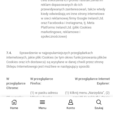
celu stworzenia ich profilu i dostarczenia im
reklam dopasowanych do ich
przewidywanych zainteresowań, także wtedy
kiedy odwiedzają oni inne strony internetowe
w sieci reklamowej firmy Google Ireland Ltd.
oraz Facebooka i Instagrama, tj. Meta
Platforms Ireland Ltd. (pliki Cookies
marketingowe, reklamowe i
społecznościowe)
7.4.
Sprawdzenie w najpopularniejszych przeglądarkach
internetowych, jakie pliki Cookies (w tym okres funkcjonowania plików
Cookies oraz ich dostawca) są wysyłane w danej chwili przez stronę
Sklepu Internetowego jest możliwe w następujący sposób:
W
W przeglądarce
W przeglądarce Internet
przeglądarce
Firefox
:
Explorer
:
Chrome
:
(1) w pasku adresu
(1) kliknij menu „Narzędzia”, (2)
(1) w pasku
kliknij w ikonkę
przejdź do zakładki „Opcje
adresu kliknij
tarczy po lewej
internetowe”, (3) przejdź do
w ikonkę
stronie, (2) przejdź
zakładki „Ogólne”, (4) przejdź
Home
Menu
Konto
Szukaj
kłódki po
do zakładki
do zakładki „Ustawienia”, (5)