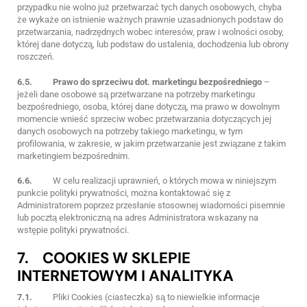
przypadku nie wolno już przetwarzać tych danych osobowych, chyba
że wykaże on istnienie ważnych prawnie uzasadnionych podstaw do
przetwarzania, nadrzędnych wobec interesów, praw i wolności osoby,
której dane dotyczą, lub podstaw do ustalenia, dochodzenia lub obrony
roszczeń.
6.5.
Prawo do sprzeciwu dot. marketingu bezpośredniego
–
jeżeli dane osobowe są przetwarzane na potrzeby marketingu
bezpośredniego, osoba, której dane dotyczą, ma prawo w dowolnym
momencie wnieść sprzeciw wobec przetwarzania dotyczących jej
danych osobowych na potrzeby takiego marketingu, w tym
profilowania, w zakresie, w jakim przetwarzanie jest związane z takim
marketingiem bezpośrednim.
6.6.
W celu realizacji uprawnień, o których mowa w niniejszym
punkcie polityki prywatności, można kontaktować się z
Administratorem poprzez przesłanie stosownej wiadomości pisemnie
lub pocztą elektroniczną na adres Administratora wskazany na
wstępie polityki prywatności.
7. COOKIES W SKLEPIE
INTERNETOWYM I ANALITYKA
7.1.
Pliki Cookies (ciasteczka) są to niewielkie informacje