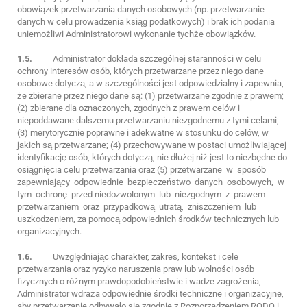
obowiązek przetwarzania danych osobowych (np. przetwarzanie
danych w celu prowadzenia ksiąg podatkowych) i brak ich podania
uniemożliwi Administratorowi wykonanie tychże obowiązków.
1.5.
Administrator dokłada szczególnej staranności w celu
ochrony interesów osób, których przetwarzane przez niego dane
osobowe dotyczą, a w szczególności jest odpowiedzialny i zapewnia,
że zbierane przez niego dane są: (1) przetwarzane zgodnie z prawem;
(2) zbierane dla oznaczonych, zgodnych z prawem celów i
niepoddawane dalszemu przetwarzaniu niezgodnemu z tymi celami;
(3) merytorycznie poprawne i adekwatne w stosunku do celów, w
jakich są przetwarzane; (4) przechowywane w postaci umożliwiającej
identyfikację osób, których dotyczą, nie dłużej niż jest to niezbędne do
osiągnięcia celu przetwarzania oraz (5) przetwarzane w sposób
zapewniający odpowiednie bezpieczeństwo danych osobowych, w
tym ochronę przed niedozwolonym lub niezgodnym z prawem
przetwarzaniem oraz przypadkową utratą, zniszczeniem lub
uszkodzeniem, za pomocą odpowiednich środków technicznych lub
organizacyjnych.
1.6.
Uwzględniając charakter, zakres, kontekst i cele
przetwarzania oraz ryzyko naruszenia praw lub wolności osób
fizycznych o różnym prawdopodobieństwie i wadze zagrożenia,
Administrator wdraża odpowiednie środki techniczne i organizacyjne,
aby przetwarzanie odbywało się zgodnie z Rozporządzeniem RODO i