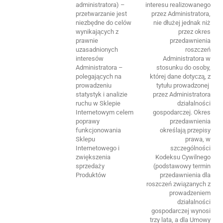
administratora) –
interesu realizowanego
przetwarzanie jest
przez Administratora,
niezbędne do celów
nie dłużej jednak niż
wynikających z
przez okres
prawnie
przedawnienia
uzasadnionych
roszczeń
interesów
Administratora w
Administratora –
stosunku do osoby,
polegających na
której dane dotyczą, z
prowadzeniu
tytułu prowadzonej
statystyk i analizie
przez Administratora
ruchu w Sklepie
działalności
Internetowym celem
gospodarczej. Okres
poprawy
przedawnienia
funkcjonowania
określają przepisy
Sklepu
prawa, w
Internetowego i
szczególności
zwiększenia
Kodeksu Cywilnego
sprzedaży
(podstawowy termin
Produktów
przedawnienia dla
roszczeń związanych z
prowadzeniem
działalności
gospodarczej wynosi
trzy lata, a dla Umowy