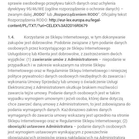
sprawie swobodnego przepływu takich danych oraz uchylenia
dyrektywy 95/46/WE (ogólne rozporządzenie o ochronie danych) –
zwanym dalej „
RODO
” lub „
Rozporządzeniem RODO
”. Oficjalny tekst
Rozporządzenia RODO:
http://eur-lex.europa.eu/legal-
content/PL/TXT/?uri=CELEX%3A32016R0679
1.4.
Korzystanie ze Sklepu Internetowego, w tym dokonywanie
zakupów jest dobrowolne. Podobnie związane z tym podanie danych
osobowych przez korzystającego ze Sklepu Internetowego
Usługobiorcę lub Klienta jest dobrowolne, z zastrzeżeniem dwóch
wyjątków: (1)
zawieranie umów z Administratorem
– niepodanie w
przypadkach i w zakresie wskazanym na stronie Sklepu
Internetowego oraz w Regulaminie Sklepu Internetowego i niniejszej
polityce prywatności danych osobowych niezbędnych do zawarcia i
wykonania Umowy Sprzedaży lub umowy o świadczenie Usługi
Elektronicznej z Administratorem skutkuje brakiem możliwości
zawarcia tejże umowy. Podanie danych osobowych jest w takim
wypadku wymogiem umownym i jeżeli osoba, której dane dotyczą
chce zawrzeć daną umowę z Administratorem, to jest zobowiązana do
podania wymaganych danych. Każdorazowo zakres danych
wymaganych do zawarcia umowy wskazany jest uprzednio na stronie
Sklepu Internetowego oraz w Regulaminie Sklepu Internetowego; (2)
obowiązki ustawowe Administratora
– podanie danych osobowych
jest wymogiem ustawowym wynikającym z powszechnie
obowiązujących przepisów prawa nakładających na Administratora