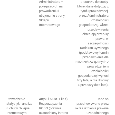
Administratora –
stosunku do osoby,
polegających na
której dane dotyczą, z
prowadzeniu i
tytułu prowadzonej
utrzymaniu strony
przez Administratora
Sklepu
działalności
Internetowego
gospodarczej. Okres
przedawnienia
określają przepisy
prawa, w
szczególności
Kodeksu Cywilnego
(podstawowy termin
przedawnienia dla
roszczeń związanych z
prowadzeniem
działalności
gospodarczej wynosi
trzy lata, a dla Umowy
Sprzedaży dwa lata).
Prowadzenie
Artykuł 6 ust. 1 lit. f)
Dane są
statystyk i analiza
Rozporządzenia
przechowywane przez
ruchu w Sklepie
RODO (prawnie
okres istnienia prawnie
Internetowym
uzasadniony interes
uzasadnionego