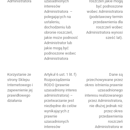
Administratora
uzasadnionych
roszczeń jakie mogą
interesów
być podnoszone
Administratora –
wobec Administratora
polegających na
(podstawowy termin
ustaleniu,
przedawnienia dla
dochodzeniu lub
roszczeń wobec
obronie roszczeń,
Administratora wynosi
jakie może podnosić
sześć lat).
Administrator lub
jakie mogą być
podnoszone wobec
Administratora
Korzystanie ze
Artykuł 6 ust. 1 lit. f)
Dane są
strony Sklepu
Rozporządzenia
przechowywane przez
Internetowego i
RODO (prawnie
okres istnienia prawnie
zapewnienie jej
uzasadniony interes
uzasadnionego
prawidłowego
administratora) –
interesu realizowanego
działania
przetwarzanie jest
przez Administratora,
niezbędne do celów
nie dłużej jednak niż
wynikających z
przez okres
prawnie
przedawnienia
uzasadnionych
roszczeń
interesów
Administratora w