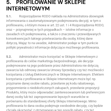
5. PROFILOWANIE W SKLEPIE
INTERNETOWYM
5.1.
Rozporządzenie RODO nakłada na Administratora obowiązek
informowania o zautomatyzowanym podejmowaniu decyzji, w tym o
profilowaniu, o którym mowa w art. 22 ust. 1 i 4 Rozporządzenia RODO,
oraz – przynajmniej w tych przypadkach – istotne informacje o
zasadach ich podejmowania, a także o znaczeniu i przewidywanych
konsekwencjach takiego przetwarzania dla osoby, której dane
dotyczą. Mając to na uwadze, Administrator podaje w tym punkcie
polityki prywatności informacje dotyczące możliwego profilowania.
5.2.
Administrator może korzystać w Sklepie Internetowym z
profilowania do celów marketingu bezpośredniego, ale decyzje
podejmowane na jego podstawie przez Administratora nie dotyczą
zawarcia lub odmowy zawarcia Umowy Sprzedaży czy też możliwości
korzystania z Usług Elektronicznych w Sklepie Internetowym. Efektem
korzystania z profilowania w Sklepie Internetowym może być np.
przyznanie danej osobie rabatu, przesłanie jej kodu rabatowego,
przypomnienie o niedokończonych zakupach, przesłanie propozycji
Produktu, który może odpowiadać zainteresowaniom lub preferencjom
danej osoby lub też zaproponowanie lepszych warunków w
porównaniu do standardowej oferty Sklepu Internetowego. Mimo
profilowania to dana osoba podejmuje swobodnie decyzję, czy będzie
chciała skorzystać z otrzymanego w ten sposób rabatu, czy też