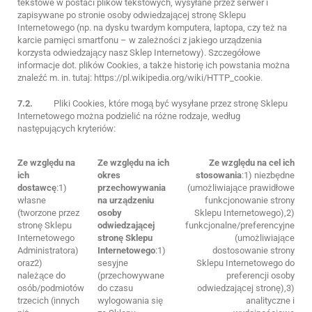
tekstowe w postaci plików tekstowych, wysyłane przez serwer i
zapisywane po stronie osoby odwiedzającej stronę Sklepu
Internetowego (np. na dysku twardym komputera, laptopa, czy też na
karcie pamięci smartfonu – w zależności z jakiego urządzenia
korzysta odwiedzający nasz Sklep Internetowy). Szczegółowe
informacje dot. plików Cookies, a także historię ich powstania można
znaleźć m. in. tutaj: https://pl.wikipedia.org/wiki/HTTP_cookie.
7.2.
Pliki Cookies, które mogą być wysyłane przez stronę Sklepu
Internetowego można podzielić na różne rodzaje, według
następujących kryteriów:
Ze względu na
Ze względu na ich
Ze względu na cel ich
ich
okres
stosowania
:1) niezbędne
dostawcę
:1)
przechowywania
(umożliwiające prawidłowe
własne
na urządzeniu
funkcjonowanie strony
(tworzone przez
osoby
Sklepu Internetowego),2)
stronę Sklepu
odwiedzającej
funkcjonalne/preferencyjne
Internetowego
stronę Sklepu
(umożliwiające
Administratora)
Internetowego
:1)
dostosowanie strony
oraz2)
sesyjne
Sklepu Internetowego do
należące do
(przechowywane
preferencji osoby
osób/podmiotów
do czasu
odwiedzającej stronę),3)
trzecich (innych
wylogowania się
analityczne i