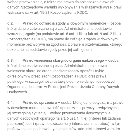
wobec przetwarzania, a także ma prawo do przenoszenia swoich
danych. Szczegółowe warunki wykonywania wskazanych wyżej praw
wskazane są w art. 15-21 Rozporządzenia RODO.
6.2.
Prawo do cofnięcia zgody w dowolnym momencie
– osoba,
której dane przetwarzane są przez Administratora na podstawie
wyrażonej zgody (na podstawie art. 6 ust. 1 lit. a) lub art. 9 ust. 2 lit. a)
Rozporządzenia RODO), ma prawo do cofnięcia zgody w dowolnym
momencie bez wpływu na zgodność z prawem przetwarzania, którego
dokonano na podstawie zgody przed jej cofnięciem.
6.3.
Prawo wniesienia skargi do organu nadzorczego
– osoba,
której dane przetwarzane są przez Administratora, ma prawo
wniesienia skargi do organu nadzorczego w sposób i trybie
określonym w przepisach Rozporządzenia RODO oraz prawa
polskiego, w szczególności ustawy o ochronie danych osobowych.
Organem nadzorczym w Polsce jest Prezes Urzędu Ochrony Danych
Osobowych.
6.4.
Prawo do sprzeciwu
– osoba, której dane dotyczą, ma prawo
w dowolnym momencie wnieść sprzeciw – z przyczyn związanych z
jej szczególną sytuacją – wobec przetwarzania dotyczących jej
danych osobowych opartego na art. 6 ust. 1 lit. e) (interes lub zadania
publiczne) lub f) (prawnie uzasadniony interes administratora), w tym
profilowania na podstawie tych przepisów. Administratorowi w takim