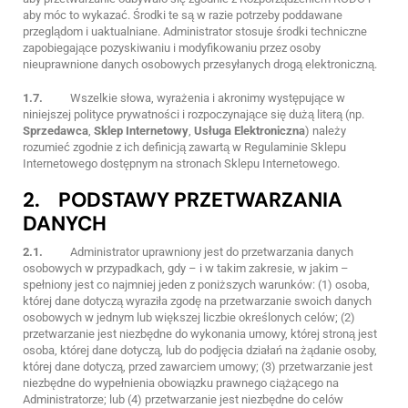
aby móc to wykazać. Środki te są w razie potrzeby poddawane
przeglądom i uaktualniane. Administrator stosuje środki techniczne
zapobiegające pozyskiwaniu i modyfikowaniu przez osoby
nieuprawnione danych osobowych przesyłanych drogą elektroniczną.
1.7.
Wszelkie słowa, wyrażenia i akronimy występujące w
niniejszej polityce prywatności i rozpoczynające się dużą literą (np.
Sprzedawca
,
Sklep Internetowy
,
Usługa Elektroniczna
) należy
rozumieć zgodnie z ich definicją zawartą w Regulaminie Sklepu
Internetowego dostępnym na stronach Sklepu Internetowego.
2. PODSTAWY PRZETWARZANIA
DANYCH
2.1.
Administrator uprawniony jest do przetwarzania danych
osobowych w przypadkach, gdy – i w takim zakresie, w jakim –
spełniony jest co najmniej jeden z poniższych warunków: (1) osoba,
której dane dotyczą wyraziła zgodę na przetwarzanie swoich danych
osobowych w jednym lub większej liczbie określonych celów; (2)
przetwarzanie jest niezbędne do wykonania umowy, której stroną jest
osoba, której dane dotyczą, lub do podjęcia działań na żądanie osoby,
której dane dotyczą, przed zawarciem umowy; (3) przetwarzanie jest
niezbędne do wypełnienia obowiązku prawnego ciążącego na
Administratorze; lub (4) przetwarzanie jest niezbędne do celów