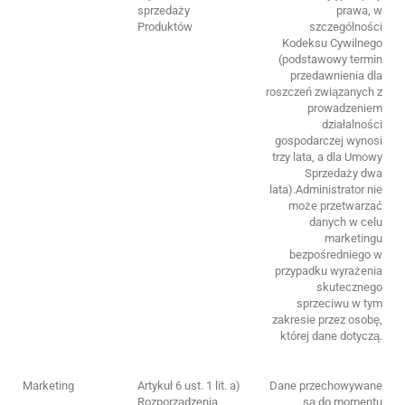
sprzedaży
prawa, w
Produktów
szczególności
Kodeksu Cywilnego
(podstawowy termin
przedawnienia dla
roszczeń związanych z
prowadzeniem
działalności
gospodarczej wynosi
trzy lata, a dla Umowy
Sprzedaży dwa
lata).Administrator nie
może przetwarzać
danych w celu
marketingu
bezpośredniego w
przypadku wyrażenia
skutecznego
sprzeciwu w tym
zakresie przez osobę,
której dane dotyczą.
Marketing
Artykuł 6 ust. 1 lit. a)
Dane przechowywane
Rozporządzenia
są do momentu