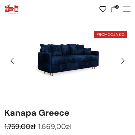
0
PROMOCJA 5%
Kanapa Greece
1.759,00
zł
1.669,00
zł