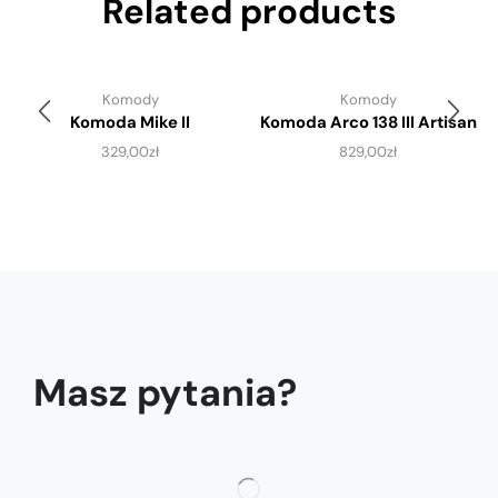
Related products
Komody
Komody
Komoda Mike II
Komoda Arco 138 III Artisan
329,00
zł
829,00
zł
Masz pytania?