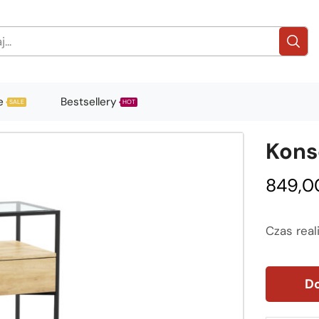
e
Bestsellery
SALE
HOT
Kons
849,0
Czas real
Do