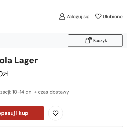
Zaloguj się
Ulubione
0
Koszyk
ola Lager
0
zł
izacji: 10-14 dni + czas dostawy
pasuj i kup