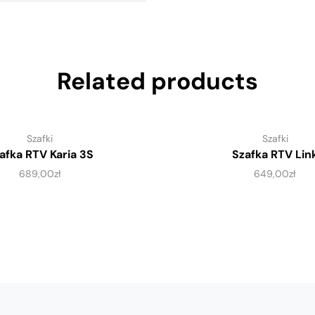
Related products
Szafki
Szafki
afka RTV Karia 3S
Szafka RTV Lin
689,00
zł
649,00
zł