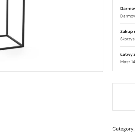
Darmo
Darmowa
Zakup 
Skorzyst
Łatwy 
Masz 14
Category