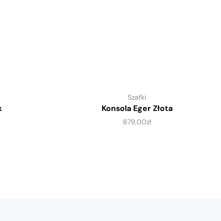
Szafki
k
Konsola Eger Złota
879,00
zł