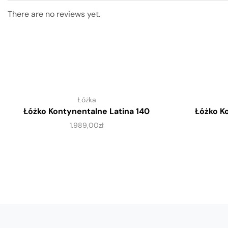
There are no reviews yet.
Łóżka
Łóżko Kontynentalne Latina 140
Łóżko K
1.989,00
zł