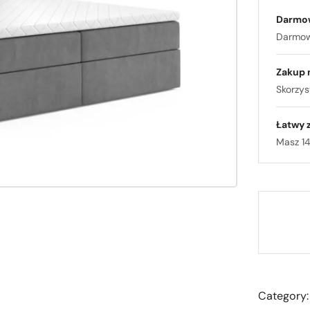
Darmo
Darmowa
Zakup 
Skorzyst
Łatwy 
Masz 14
Category