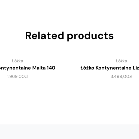
Related products
Łóżka
Łóżka
ontynentalne Malta 140
Łóżko Kontynentalne Li
1.969,00
zł
3.499,00
zł