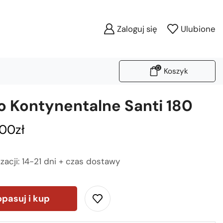
Zaloguj się
Ulubione
0
Koszyk
o Kontynentalne Santi 180
,00
zł
izacji: 14-21 dni + czas dostawy
pasuj i kup