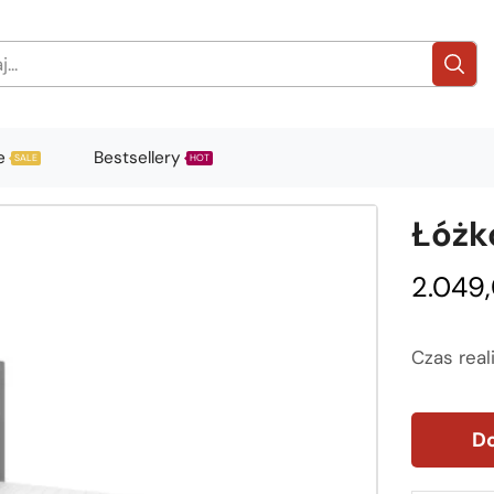
e
Bestsellery
SALE
HOT
Łóżk
2.049
Czas real
Do