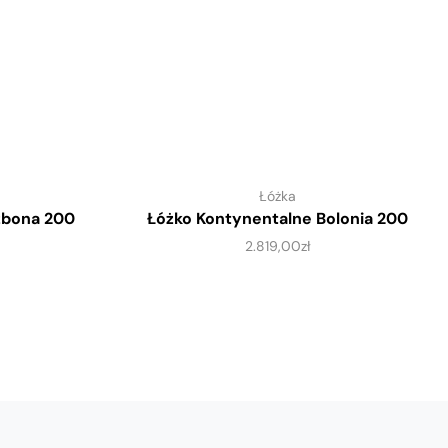
Łóżka
zbona 200
Łóżko Kontynentalne Bolonia 200
2.819,00
zł