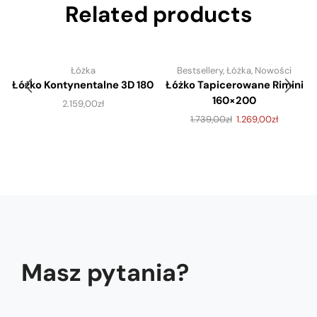
Related products
Łóżka
Bestsellery
,
Łóżka
,
Nowości
Łóżko Kontynentalne 3D 180
Łóżko Tapicerowane Rimini
160×200
2.159,00
zł
1.739,00
zł
1.269,00
zł
Masz pytania?