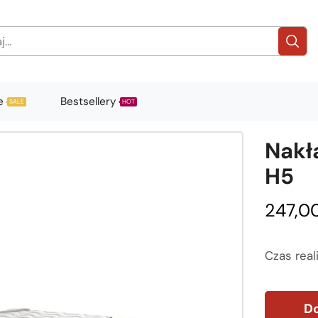
e
Bestsellery
SALE
HOT
Nakł
H5
247,0
Czas reali
Do