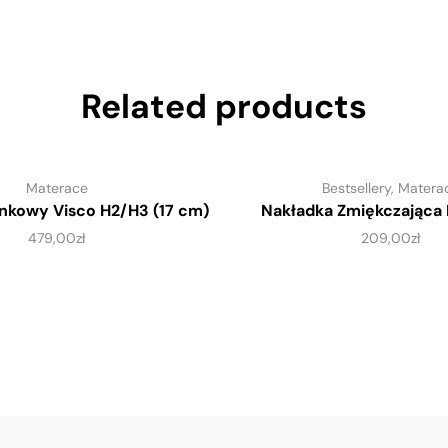
Related products
Materace
Bestsellery
,
Matera
nkowy Visco H2/H3 (17 cm)
Nakładka Zmiękczająca 
479,00
zł
209,00
zł