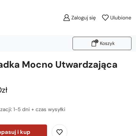
Zaloguj się
Ulubione
0
Koszyk
adka Mocno Utwardzająca
0
zł
zacji: 1-5 dni + czas wysyłki
pasuj i kup