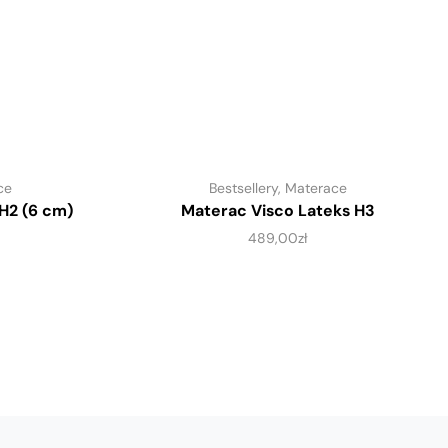
ce
Bestsellery
,
Materace
H2 (6 cm)
Materac Visco Lateks H3
489,00
zł