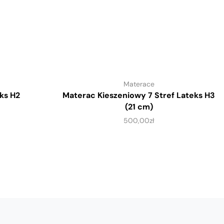
Materace
ks H2
Materac Kieszeniowy 7 Stref Lateks H3
(21 cm)
500,00
zł