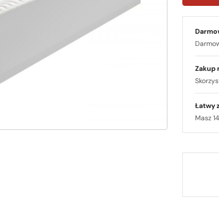
Darmo
Darmowa
Zakup 
Skorzyst
Łatwy 
Masz 14