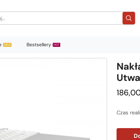
e
Bestsellery
SALE
HOT
Nakł
Utwa
186,0
Czas reali
Do