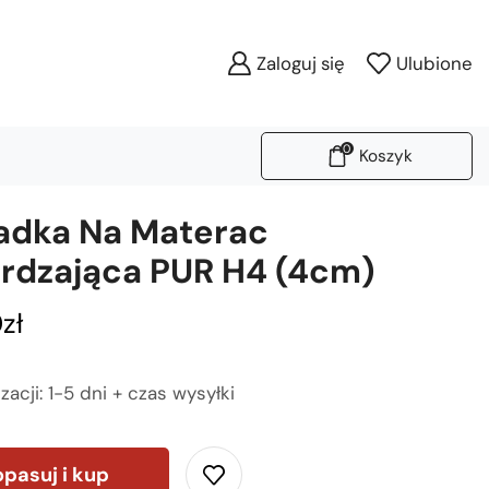
Zaloguj się
Ulubione
0
Koszyk
adka Na Materac
rdzająca PUR H4 (4cm)
0
zł
zacji: 1-5 dni + czas wysyłki
pasuj i kup