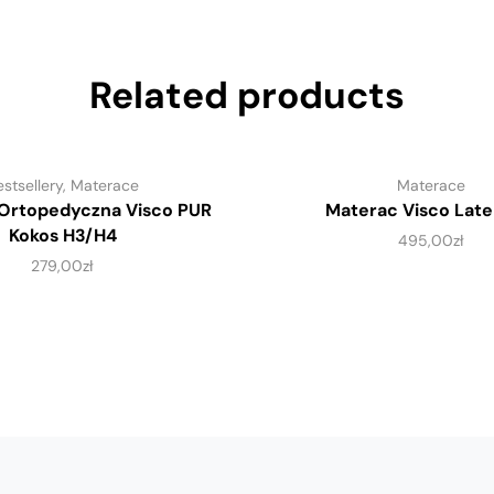
Related products
estsellery
,
Materace
Materace
Ortopedyczna Visco PUR
Materac Visco Late
Kokos H3/H4
495,00
zł
279,00
zł