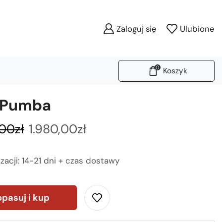
Zaloguj się
Ulubione
0
Koszyk
 Pumba
,00
zł
1.980,00
zł
izacji: 14-21 dni + czas dostawy
pasuj i kup