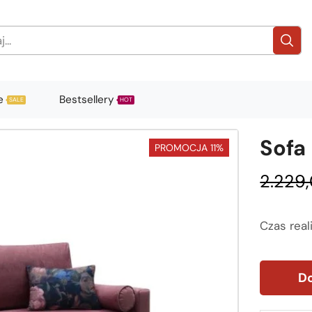
e
Bestsellery
SALE
HOT
Sofa
PROMOCJA 11%
2.229
Czas real
Do