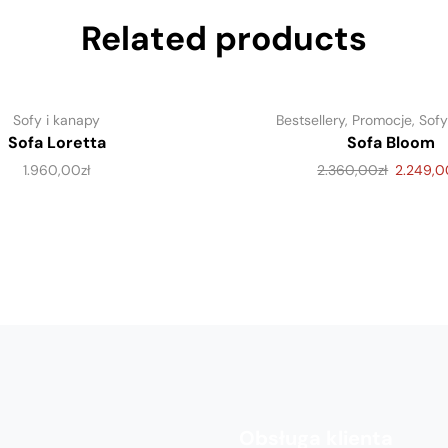
Related products
Sofy i kanapy
Bestsellery
,
Promocje
,
Sofy
Sofa Loretta
Sofa Bloom
1.960,00
zł
2.360,00
zł
2.249,0
Obsługa klienta