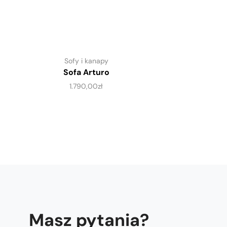
Sofy i kanapy
Sofa Arturo
1.790,00
zł
Masz pytania?