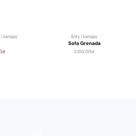
 i kanapy
Sofy i kanapy
Sofa Grenada
0
zł
2.150,00
zł
Linki