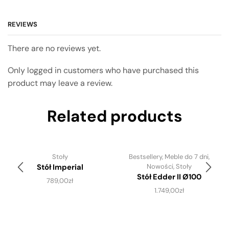
REVIEWS
There are no reviews yet.
Only logged in customers who have purchased this
product may leave a review.
Related products
Stoły
Bestsellery
,
Meble do 7 dni
,
Stół Imperial
Nowości
,
Stoły
Stół Edder II Ø100
789,00
zł
1.749,00
zł