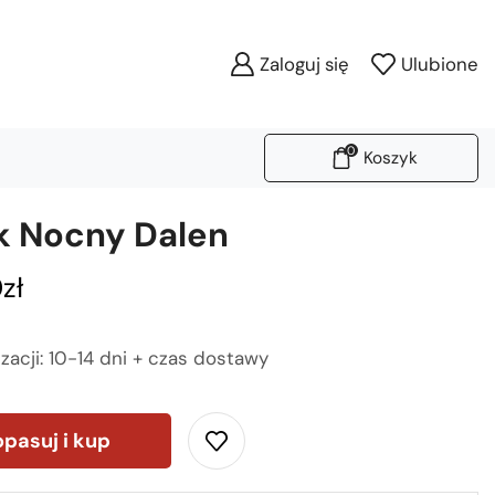
Zaloguj się
Ulubione
0
Koszyk
ik Nocny Dalen
0
zł
izacji: 10-14 dni + czas dostawy
pasuj i kup