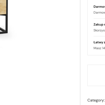
Darmo
Darmowa
Zakup 
Skorzyst
Łatwy 
Masz 14
Category