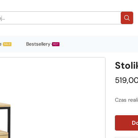
e
Bestsellery
SALE
HOT
Stol
519,0
Czas real
Do