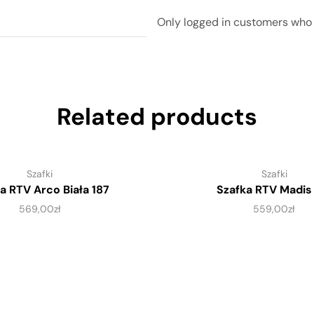
Only logged in customers who 
Related products
Szafki
Szafki
a RTV Arco Biała 187
Szafka RTV Madis
569,00
zł
559,00
zł