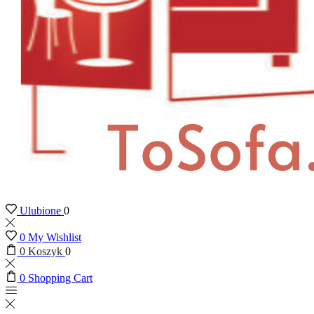
Ulubione
0
0
My Wishlist
0
Koszyk
0
0
Shopping Cart