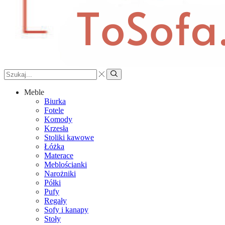
Search
input
Search
Meble
Biurka
Fotele
Komody
Krzesła
Stoliki kawowe
Łóżka
Materace
Meblościanki
Narożniki
Półki
Pufy
Regały
Sofy i kanapy
Stoły