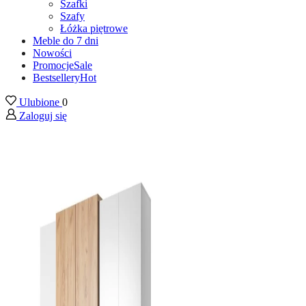
Szafki
Szafy
Łóżka piętrowe
Meble do 7 dni
Nowości
Promocje
Sale
Bestsellery
Hot
Ulubione
0
Zaloguj się