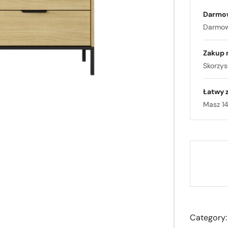
Darmo
Darmowa
Zakup 
Skorzyst
Łatwy 
Masz 14
Category