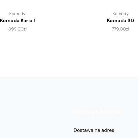
Komody
Komody
Komoda Karia I
Komoda 3D
899,00
zł
779,00
zł
Obsługa klienta
Dostawa na adres