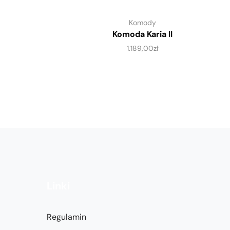
Komody
Komoda Karia II
1.189,00
zł
Linki
Regulamin