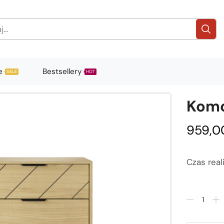
e
Bestsellery
SALE
HOT
Komo
959,0
Czas real