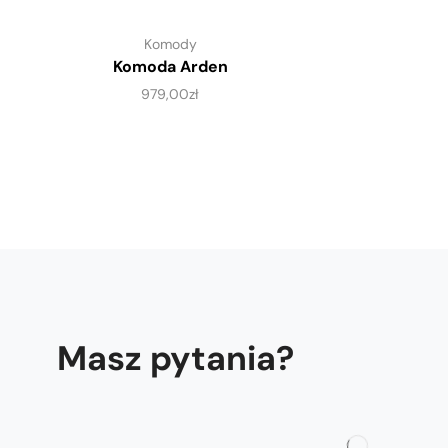
Komody
Komoda Arden
979,00
zł
Masz pytania?