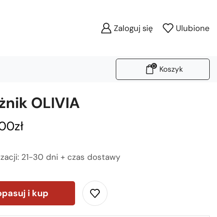
Zaloguj się
Ulubione
0
Koszyk
żnik OLIVIA
,00
zł
izacji: 21-30 dni + czas dostawy
pasuj i kup