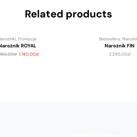
Related products
Narożniki
,
Promocje
Bestsellery
,
Narożni
Narożnik ROYAL
Narożnik FIN
.980,00
zł
1.740,00
zł
2.290,00
zł
Obsługa klienta