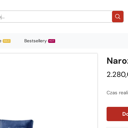
e
Bestsellery
SALE
HOT
Naro
2.280
Czas real
Do