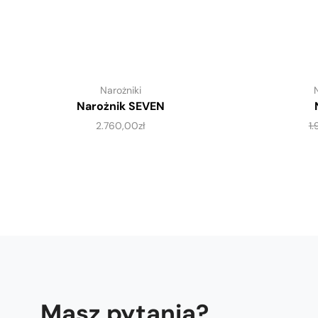
Narożniki
Narożnik SEVEN
2.760,00
zł
1
Masz pytania?