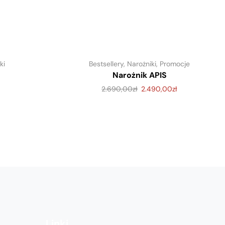
ki
Bestsellery
,
Narożniki
,
Promocje
Narożnik APIS
2.690,00
zł
2.490,00
zł
Linki