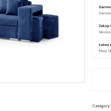
Darmo
Darmowa
Zakup 
Skorzyst
Łatwy 
Masz 14
Category