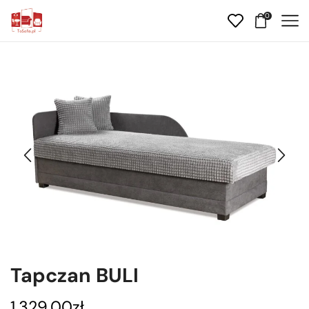
0
Tapczan BULI
1.329,00
zł